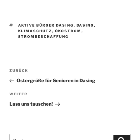
SCHLAGWÖRTER
AKTIVE BÜRGER DASING
,
DASING
,
KLIMASCHUTZ
,
ÖKOSTROM
,
STROMBESCHAFFUNG
Beitragsnavigation
Vorheriger
ZURÜCK
Beitrag
Ostergrüße für Senioren in Dasing
Nächster
WEITER
Beitrag
Lass uns tauschen!
Suchen
Suche