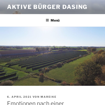
Zum
AKTIVE BÜRGER DASING
Inhalt
springen
Menü
VERÖFFENTLICHT
6. APRIL 2021
VON
MAREIKE
AM
Emotionen nach einer